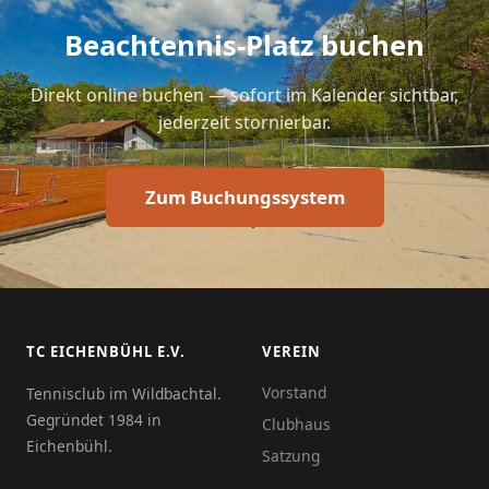
Beachtennis-Platz buchen
Direkt online buchen — sofort im Kalender sichtbar,
jederzeit stornierbar.
Zum Buchungssystem
TC EICHENBÜHL E.V.
VEREIN
Vorstand
Tennisclub im Wildbachtal.
Gegründet 1984 in
Clubhaus
Eichenbühl.
Satzung