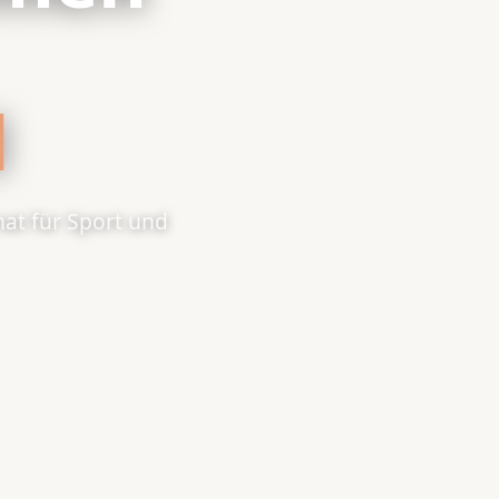
l
mat für Sport und