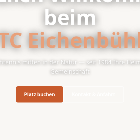
beim
TC Eichenbüh
tennis mitten in der Natur — seit 1984 Ihre Hei
Gemeinschaft
Platz buchen
Kontakt & Anfahrt